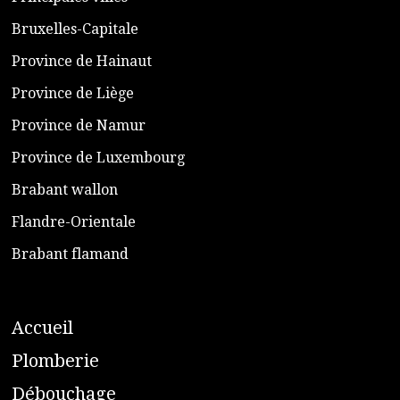
​Bruxelles-Capitale
​Province de Hainaut
Province de Liège
​Province de Namur
​Province de Luxembourg
​Brabant wallon
​Flandre-Orientale
​Brabant flamand
A
ccueil
​P
lomberie
D
ébouchage