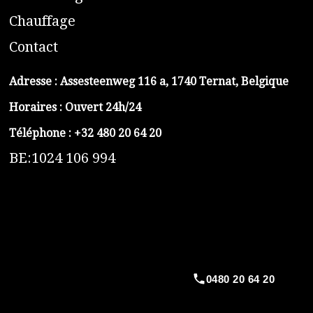
C
hauffage
C
ontact
Adresse :
Assesteenweg 116 a, 1740 Ternat, Belgique
Horaires : Ouvert 24h/24
Téléphone :
+32 480 20 64 20
BE:1024 106 994
https://belga-plomberie.be/
https://www.vidange-fosse-septique-belga.be
https://plombierrimas.be
https://tngservicios.es
https://belgavidange.be
0480 20 64 20
​https://debouchage-turbo.be