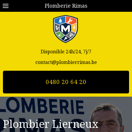
Plomberie Rimas
Disponible 24h/24, 7j/7
contact@plombierrimas.be
0480 20 64 20
Plombier Lierneux