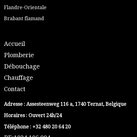
​Flandre-Orientale
​Brabant flamand
A
ccueil
​P
lomberie
D
ébouchage
C
hauffage
C
ontact
Adresse :
Assesteenweg 116 a, 1740 Ternat, Belgique
Horaires : Ouvert 24h/24
Téléphone :
+32 480 20 64 20