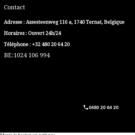
C
ontact
Adresse :
Assesteenweg 116 a, 1740 Ternat, Belgique
Horaires : Ouvert 24h/24
Téléphone :
+32 480 20 64 20
BE:1024 106 994
https://belga-plomberie.be/
https://www.vidange-fosse-septique-belga.be
https://plombierrimas.be
https://tngservicios.es
https://belgavidange.be
0480 20 64 20
​https://debouchage-turbo.be