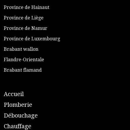
​Province de Hainaut
Province de Liège
​Province de Namur
​Province de Luxembourg
​Brabant wallon
​Flandre-Orientale
​Brabant flamand
A
ccueil
​P
lomberie
D
ébouchage
C
hauffage