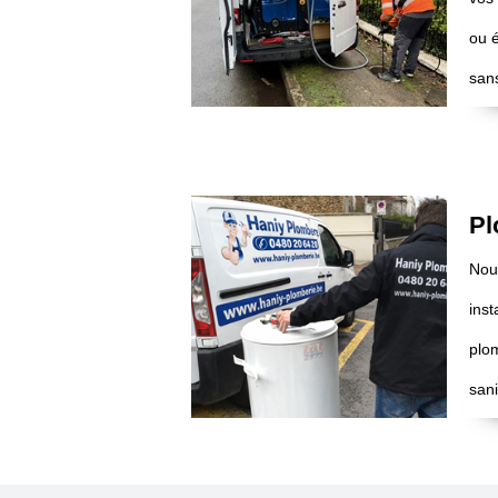
ou é
san
Pl
Nou
inst
plom
sani