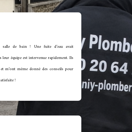
alle de bain ! Une fuite d’eau avait
eur équipe est intervenue rapidement. Ils
n et m’ont même donné des conseils pour
tisfaite !