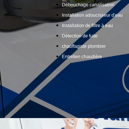
Débouchage canalisation
Installation adoucisseur d'eau
Installation de filtre à eau
Détection de fuite
chauffagiste plombier
Entretien chaudière