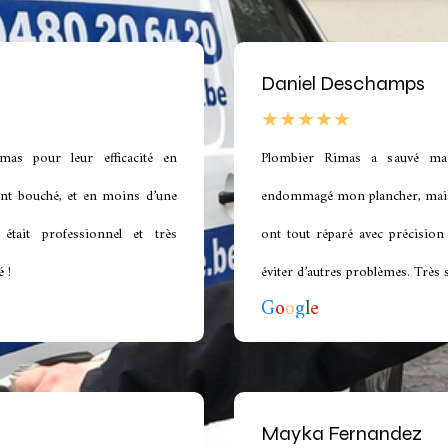
Daniel Deschamps
★★★★★
as pour leur efficacité en
Plombier Rimas a sauvé ma s
nt bouché, et en moins d’une
endommagé mon plancher, mais l
 était professionnel et très
ont tout réparé avec précisio
 !
éviter d’autres problèmes. Très sa
G
o
o
g
l
e
Mayka Fernandez