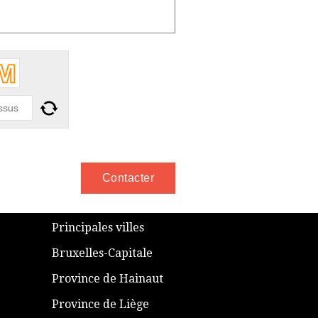
​P
rincipales villes
​Bruxelles-Capitale
​Province de Hainaut
Province de Liège