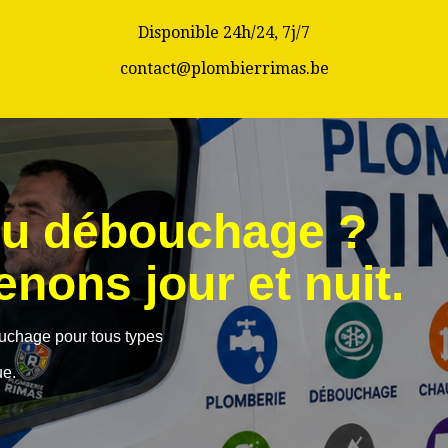
Disponible 24h/24, 7j/7
contact@plombierrimas.be
ou débouchage ?
nons jour et nuit.
ouchage pour tous types
ue.