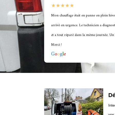
★★★★★
Mon chauffage était en panne en plein hive
arrivé en urgence. Le technicien a diagno
et a tout réparé dans la même journée. Un s
Merci !
G
o
o
g
l
e
Dé
Int
vos 