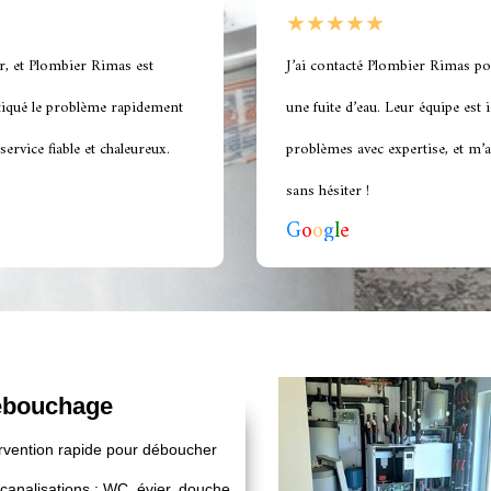
★★★★★
r, et Plombier Rimas est
J’ai contacté Plombier Rimas po
stiqué le problème rapidement
une fuite d’eau. Leur équipe est
ervice fiable et chaleureux.
problèmes avec expertise, et m’
sans hésiter !
G
o
o
g
l
e
bouchage
ervention rapide pour déboucher
canalisations : WC, évier, douche