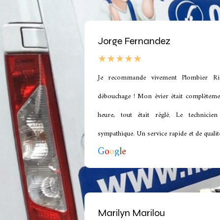
Jorge Fernandez
★★★★★
Je recommande vivement Plombier Rim
débouchage ! Mon évier était complèteme
heure, tout était réglé. Le technicien
sympathique. Un service rapide et de qualité
G
o
o
g
l
e
Marilyn Marilou