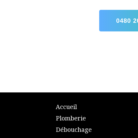
0480 2
A
ccueil
​P
lomberie
D
ébouchage